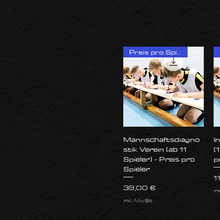
Preis pro Spieler
Schnellansicht
Mannschaftsdiagno
I
stik Verein (ab 11
(
Spieler) - Preis pro
p
Spieler
P
1
Preis
39,00 €
in
inkl. MwSt.