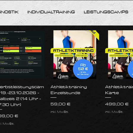
GNOSTIK
INDIVIDUALTRAINING
LEISTUNGSCAMPS
Schnellansicht
Schnellansicht
Schnella
erbstleistungscam
Athletiktraining
Athletiktrai
 19.-23.10.2026 -
Einzelstunde
Karte
albzeit 2 (14 Uhr -
Preis
Preis
59,00 €
499,00 €
7:30 Uhr)
inkl. MwSt.
inkl. MwSt.
reis
99,00 €
kl. MwSt.