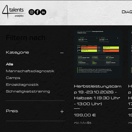
Neuigkeiten
DIA
Filtern nach
Kategorie
Alle
Mannschaftsdiagnostik
Camps
Einzeldiagnostik
Schnellansicht
Herbstleistungscam
H
Schnelligkeitstraining
p 19.-23.10.2026 -
p
Halbzeit 1 (9:30 Uhr
H
- 13:00 Uhr)
1
Preis
Preis
P
199,00 €
1
inkl. MwSt.
in
25 €
599 €