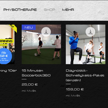
PHYSIOTHERAPIE
SHOP
MEHR
NEU
nsicht
Schnellansicht
Schnellansicht
ning 10er
15 Minuten
Diagnostik-
Soccerbot360
Schnelligkeits-Paket
(einzeln)
Preis
25,00 €
Preis
159,00 €
inkl. MwSt.
inkl. MwSt.