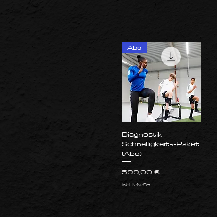
Abo
Schnellansicht
Diagnostik-
Schnelligkeits-Paket
(Abo)
Preis
599,00 €
inkl. MwSt.