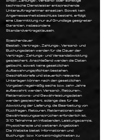
Shop-, Zahlungs-, Versand- oder sonstige
technische Dienstleister entsprechende
Unterauftragnehmer einsetzen. Soweit kein
Angemessenheitsbeschluss besteht, erfolgt
eine Übermittlung nur auf Grundlage geeigneter
Garantien, insbesondere
Standardvertragsklauseln.
Speicherdauer
Bestell-, Vertrags-, Zahlungs-, Versand- und
Buchungsdaten werden für die Dauer der
Vertrags-, Zahlungs- und Versandabwicklung
gespeichert. Anschließend werden die Daten
gelöscht, soweit keine gesetzlichen
Aufbewahrungspflichten bestehen.
Geschäftsbriefe und steuerlich relevante
Unterlagen können nach den gesetzlichen
Vorgaben regelmäßig sechs bzw. zehn Jahre
aufbewahrt werden. Versand-, Retouren-,
Reklamations- und Gewährleistungsdaten
werden gespeichert, solange dies für die
Abwicklung der Lieferung, die Bearbeitung von
Rückfragen, Retouren, Reklamationen oder
Gewährleistungsansprüchen erforderlich ist.
3.10 Teilnahme an Infoabenden, Leistungscamps,
Physiotherapie und weiteren Angeboten
Die Website bietet Informationen und
Buchungs- bzw. Kontaktmöglichkeiten zu