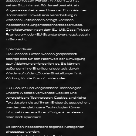
ausgeschlossen werden. Wix.com Ltd. hat
seinen Sitz in Israel. Für Israel besteht ein
Angemessenheitsbeschluss der Europäischen
Kommission. Soweit eine Verarbeitung in
weiteren Drittländern erfolgt, kommen
insbesondere Angemessenheitsbeschlüsse,
Zertifizierungen nach dem EU-U.S. Data Privacy
Framework oder EU-Standardvertragsklauseln
in Betracht.
Speicherdauer
Die Consent-Daten werden gespeichert,
solange dies für den Nachweis der Einwilligung
bzw. Ablehnung erforderlich ist. Sie können
außerdem Ihre Einwilligung jederzeit durch
Wiederaufruf der „Cookie-Einstelllungen“ mit
Wirkung für die Zukunft widerrufen.
3.3 Cookies und vergleichbare Technologien
Unsere Website verwendet Cookies und
vergleichbare Technologien. Cookies sind kleine
Textdateien, die auf Ihrem Endgerät gespeichert
werden. Vergleichbare Technologien können
Informationen aus Ihrem Endgerät auslesen
oder dort speichern.
Es können insbesondere folgende Kategorien
eingesetzt werden: