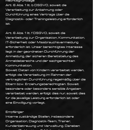
Rechtsgrundlage
Art. 6 Abs. 1 lit. b DSGVO, soweit die
Verarbeitung zur Anbahnung oder
Durchführung eines Vertrags über die
Diagnostik- oder Trainingsleistung erforderlich
ist.
Art. 6 Abs. 1 lit. f DSGVO, soweit die
Verarbeitung zur Organisation, Kommunikation,
IT-Sicherheit oder Missbrauchsvermeidung
erforderlich ist. Unser berechtigtes Interesse
liegt in der geordneten Durchführung der
Anmeldung, der sicheren Bereitstellung des
Anmeldebereichs und der sachgerechten
Kommunikation.
Soweit Daten von Kindern verarbeitet werden,
erfolgt die Verarbeitung im Rahmen der
vertraglichen Durchführung regelmäßig über die
Eltern bzw. Erziehungsberechtigten. Soweit
besondere oder besonders sensible Angaben
verarbeitet werden, erfolgt dies nur, soweit dies
für die jeweilige Leistung erforderlich ist oder
eine Einwilligung vorliegt.
Empfänger
Interne zuständige Stellen, insbesondere
Organisation, Diagnostik-Team, Trainer,
Kundenbetreuung und Verwaltung. Daneben