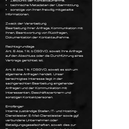
• Zeitpunkt der Kontaktaufnahme,
• technische Metadaten der Übermittlung,
• sonstige von Ihnen freiwillig mitgeteilte
Informationen.
Zweck der Verarbeitung
Bearbeitung Ihrer Anfrage, Kommunikation mit
Ihnen, Beantwortung von Rückfragen,
Dokumentation der Kontaktaufnahme.
Rechtsgrundlage
Art. 6 Abs. 1 lit. b DSGVO, soweit Ihre Anfrage
auf den Abschluss oder die Durchführung eines
Vertrags gerichtet ist.
Art. 6 Abs. 1 lit. f DSGVO, soweit es sich um
allgemeine Anfragen handelt. Unser
berechtigtes Interesse liegt in der
sachgerechten Bearbeitung eingehender
Anfragen und der Kommunikation mit
Interessenten, Geschäftspartnern und
sonstigen Kontaktpersonen.
Empfänger
Interne zuständige Stellen, IT- und Hosting-
Dienstleister, E-Mail-Dienstleister sowie ggf.
verbundene Unternehmen oder
Beteiligungsgesellschaften, soweit dies zur