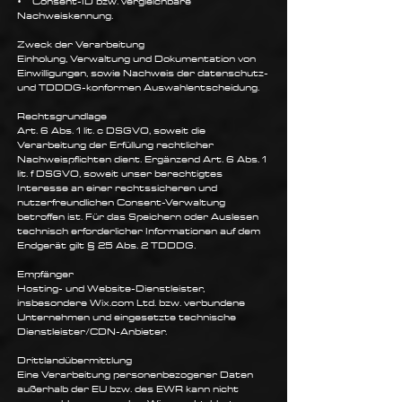
• Consent-ID bzw. vergleichbare
Nachweiskennung.
Zweck der Verarbeitung
Einholung, Verwaltung und Dokumentation von
Einwilligungen, sowie Nachweis der datenschutz-
und TDDDG-konformen Auswahlentscheidung.
Rechtsgrundlage
Art. 6 Abs. 1 lit. c DSGVO, soweit die
Verarbeitung der Erfüllung rechtlicher
Nachweispflichten dient. Ergänzend Art. 6 Abs. 1
lit. f DSGVO, soweit unser berechtigtes
Interesse an einer rechtssicheren und
nutzerfreundlichen Consent-Verwaltung
betroffen ist. Für das Speichern oder Auslesen
technisch erforderlicher Informationen auf dem
Endgerät gilt § 25 Abs. 2 TDDDG.
Empfänger
Hosting- und Website-Dienstleister,
insbesondere Wix.com Ltd. bzw. verbundene
Unternehmen und eingesetzte technische
Dienstleister/CDN-Anbieter.
Drittlandübermittlung
Eine Verarbeitung personenbezogener Daten
außerhalb der EU bzw. des EWR kann nicht