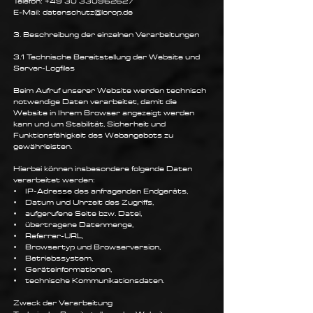
Telefon:
+49 30 330962627
E-Mail: datenschutz@lorop.de
3. Beschreibung der einzelnen Verarbeitungen
3.1 Technische Bereitstellung der Website und
Server-Logfiles
Beim Aufruf unserer Website werden technisch
notwendige Daten verarbeitet, damit die
Website in Ihrem Browser angezeigt werden
kann und um Stabilität, Sicherheit und
Funktionsfähigkeit des Webangebots zu
gewährleisten.
Hierbei können insbesondere folgende Daten
verarbeitet werden:
• IP-Adresse des anfragenden Endgeräts,
• Datum und Uhrzeit des Zugriffs,
• aufgerufene Seite bzw. Datei,
• übertragene Datenmenge,
• Referrer-URL,
• Browsertyp und Browserversion,
• Betriebssystem,
• Geräteinformationen,
• technische Kommunikationsdaten.
Zweck der Verarbeitung