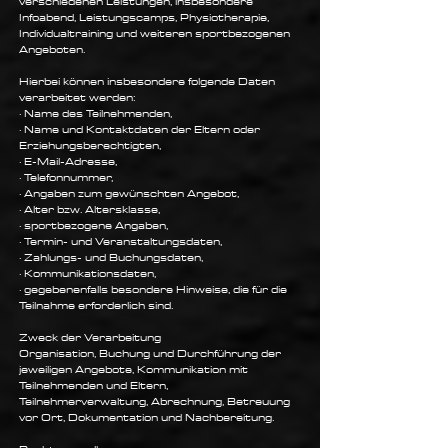
verschiedenen Leistungen, insbesondere
Infoabend, Leistungscamps, Physiotherapie,
Individualtraining und weiteren sportbezogenen
Angeboten.
Hierbei können insbesondere folgende Daten
verarbeitet werden:
· Name des Teilnehmenden,
· Name und Kontaktdaten der Eltern oder
Erziehungsberechtigten,
· E-Mail-Adresse,
· Telefonnummer,
· Angaben zum gewünschten Angebot,
· Alter bzw. Altersklasse,
· sportbezogene Angaben,
· Termin- und Veranstaltungsdaten,
· Zahlungs- und Buchungsdaten,
· Kommunikationsdaten,
· gegebenenfalls besondere Hinweise, die für die
Teilnahme erforderlich sind.
Zweck der Verarbeitung
Organisation, Buchung und Durchführung der
jeweiligen Angebote, Kommunikation mit
Teilnehmenden und Eltern,
Teilnehmerverwaltung, Abrechnung, Betreuung
vor Ort, Dokumentation und Nachbereitung.