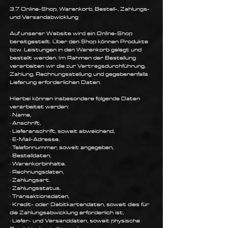
3.7 Online-Shop, Warenkorb, Bestell-, Zahlungs-
und Versandabwicklung
Auf unserer Website wird ein Online-Shop
bereitgestellt. Über den Shop können Produkte
bzw. Leistungen in den Warenkorb gelegt und
bestellt werden. Im Rahmen der Bestellung
verarbeiten wir die zur Vertragsdurchführung,
Zahlung, Rechnungsstellung und gegebenenfalls
Lieferung erforderlichen Daten.
Hierbei können insbesondere folgende Daten
verarbeitet werden:
· Name,
· Anschrift,
· Lieferanschrift, soweit abweichend,
· E-Mail-Adresse,
· Telefonnummer, soweit angegeben,
· Bestelldaten,
· Warenkorbinhalte,
· Rechnungsdaten,
· Zahlungsart,
· Zahlungsstatus,
· Transaktionsdaten,
· Kredit- oder Debitkartendaten, soweit dies für
die Zahlungsabwicklung erforderlich ist,
· Liefer- und Versanddaten, soweit physische