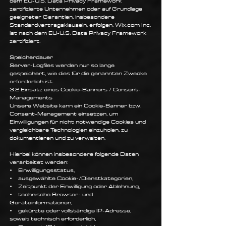
dem EU-U.S. Data Privacy Framework
zertifizierte Unternehmen oder auf Grundlage
geeigneter Garantien, insbesondere
Standardvertragsklauseln, erfolgen. Wix.com Inc.
ist nach dem EU-U.S. Data Privacy Framework
zertifiziert.
Speicherdauer
Server-Logfiles werden nur so lange
gespeichert, wie dies für die genannten Zwecke
erforderlich ist.
3.2 Einsatz eines Cookie-Banners / Consent-
Managements
Unsere Website kann ein Cookie-Banner bzw.
Consent-Management einsetzen, um
Einwilligungen für nicht notwendige Cookies und
vergleichbare Technologien einzuholen, zu
dokumentieren und zu verwalten.
Hierbei können insbesondere folgende Daten
verarbeitet werden:
• Einwilligungsstatus,
• ausgewählte Cookie-/Dienstkategorien,
• Zeitpunkt der Einwilligung oder Ablehnung,
• technische Browser- und
Geräteinformationen,
• gekürzte oder vollständige IP-Adresse,
soweit technisch erforderlich,