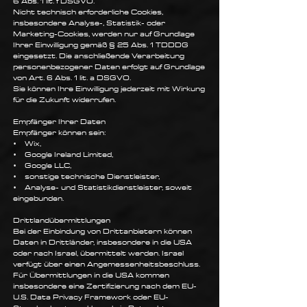
6 Abs. 1 lit. f DSGVO.
Nicht technisch erforderliche Cookies,
insbesondere Analyse-, Statistik- oder
Marketing-Cookies, werden nur auf Grundlage
Ihrer Einwilligung gemäß § 25 Abs. 1 TDDDG
eingesetzt. Die anschließende Verarbeitung
personenbezogener Daten erfolgt auf Grundlage
von Art. 6 Abs. 1 lit. a DSGVO.
Sie können Ihre Einwilligung jederzeit mit Wirkung
für die Zukunft widerrufen.
Empfänger Ihrer Daten
Empfänger können sein:
• Wix,
• Google Ireland Limited,
• Google LLC,
• sonstige technische Dienstleister,
• Analyse- und Statistikdienstleister, soweit
eingebunden.
Drittlandübermittlungen
Bei der Einbindung von Drittanbietern können
Daten in Drittländer, insbesondere in die USA
oder nach Israel, übermittelt werden. Israel
verfügt über einen Angemessenheitsbeschluss.
Für Übermittlungen in die USA kommen
insbesondere eine Zertifizierung nach dem EU-
U.S. Data Privacy Framework oder EU-