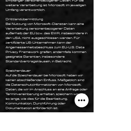
Empfänger personenbezogener Daten. Für die
weitere Verarbeitung ist Microsoft im jeweiligen
Umfang verantwortlich.
Drittlandübermittlung
Bei Nutzung von Microsoft-Diensten kann eine
Verarbeitung personenbezogener Daten
außerhalb der EU bzw. des EWR, insbesondere in
den USA, nicht ausgeschlossen werden. Für
zertifizierte US-Unternehmen kann der
Angemessenheitsbeschluss zum EU-U.S. Data
Privacy Framework greifen; andernfalls kommen
geeignete Garantien, insbesondere
Standardvertragsklauseln, in Betracht.
Speicherdauer
Auf die Speicherdauer bei Microsoft haben wir
keinen abschließenden Einfluss. Maßgeblich sind
die Datenschutzinformationen von Microsoft.
Daten, die wir im Anschluss an eine Anfrage oder
Terminvereinbarung erhalten, speichern wir nur
so lange, wie dies für die Bearbeitung,
Kommunikation, Durchführung oder
Dokumentation erforderlich ist.
3.12 Google Maps / Standortlink
Unsere Website enthält einen Standortlink, der