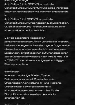
Rechtsgrundlage
Art. 6 Abs. 1 lit. b DSGVO, soweit die
Verarbeitung zur Durchführung eines Vertrags
oder vorvertraglicher Maßnahmen erforderlich
ist.
Art. 6 Abs. 1 lit. f DSGVO, soweit die
Verarbeitung zur Organisation, Dokumentation,
Qualitätssicherung, Rechtsverteidigung oder
Kommunikation erforderlich ist.
Soweit besondere Kategorien
personenbezogener Daten verarbeitet werden,
insbesondere gesundheitsbezogene Angaben bei
physiotherapeutischen oder körperbezogenen
Leistungen, erfolgt dies nur auf Grundlage einer
ausdrücklichen Einwilligung nach Art. 9 Abs. 2 lit.
a DSGVO oder einer sonstigen einschlägigen
Rechtsgrundlage.
Empfänger
Interne zuständige Stellen, Trainer,
Betreuungspersonal, Physiotherapie,
Organisation, Verwaltung, IT- und Hosting-
Dienstleister sowie gegebenenfalls
Kooperationspartner, soweit dies für die
Durchführung des jeweiligen Angebots
erforderlich ist.