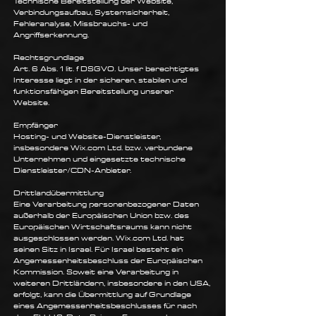
Technische Bereitstellung der Website,
Verbindungsaufbau, Systemsicherheit,
Fehleranalyse, Missbrauchs- und
Angriffserkennung.
Rechtsgrundlage
Art. 6 Abs. 1 lit. f DSGVO. Unser berechtigtes
Interesse liegt in der sicheren, stabilen und
funktionsfähigen Bereitstellung unserer
Website.
Empfänger
Hosting- und Website-Dienstleister,
insbesondere Wix.com Ltd. bzw. verbundene
Unternehmen und eingesetzte technische
Dienstleister/CDN-Anbieter.
Drittlandübermittlung
Eine Verarbeitung personenbezogener Daten
außerhalb der Europäischen Union bzw. des
Europäischen Wirtschaftsraums kann nicht
ausgeschlossen werden. Wix.com Ltd. hat
seinen Sitz in Israel. Für Israel besteht ein
Angemessenheitsbeschluss der Europäischen
Kommission. Soweit eine Verarbeitung in
weiteren Drittländern, insbesondere in den USA,
erfolgt, kann die Übermittlung auf Grundlage
eines Angemessenheitsbeschlusses für nach