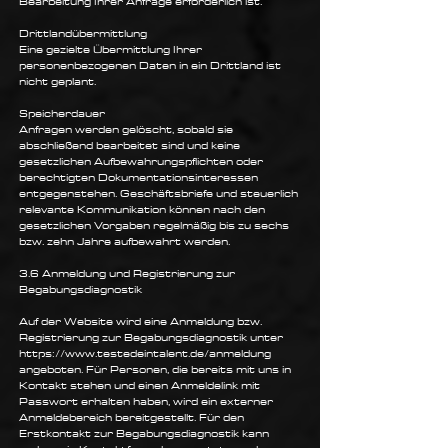
Bearbeitung Ihrer Anfrage erforderlich ist.
Drittlandübermittlung
Eine gezielte Übermittlung Ihrer
personenbezogenen Daten in ein Drittland ist
nicht geplant.
Speicherdauer
Anfragen werden gelöscht, sobald sie
abschließend bearbeitet sind und keine
gesetzlichen Aufbewahrungspflichten oder
berechtigten Dokumentationsinteressen
entgegenstehen. Geschäftsbriefe und steuerlich
relevante Kommunikation können nach den
gesetzlichen Vorgaben regelmäßig bis zu sechs
bzw. zehn Jahre aufbewahrt werden.
3.6 Anmeldung und Registrierung zur
Begabungsdiagnostik
Auf der Website wird eine Anmeldung bzw.
Registrierung zur Begabungsdiagnostik unter
https://www.testedeintalent.de/anmeldung
angeboten. Für Personen, die bereits mit uns in
Kontakt stehen und einen Anmeldelink mit
Passwort erhalten haben, wird ein externer
Anmeldebereich bereitgestellt. Für den
Erstkontakt zur Begabungsdiagnostik kann