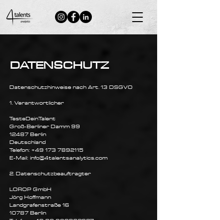
Neuigkeiten
DATENSCHUTZ
Datenschutzhinweise nach Art. 13 DSGVO
1. Verantwortlicher
TesteDeinTalent
Groß-Berliner Damm 99
12487 Berlin
Deutschland
Telefon: +49 173 7892115
E-Mail: info@4talentsanalytics.com
2. Datenschutzbeauftragter
LOROP GmbH
Jörg Hoffmann
Landgrafenstraße 16
10787 Berlin