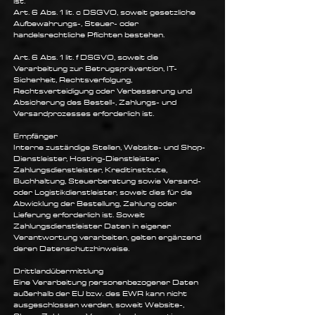
ist.
Art. 6 Abs. 1 lit. c DSGVO, soweit gesetzliche
Aufbewahrungs-, Steuer- oder
handelsrechtliche Pflichten bestehen.
Art. 6 Abs. 1 lit. f DSGVO, soweit die
Verarbeitung zur Betrugsprävention, IT-
Sicherheit, Rechtsverfolgung,
Rechtsverteidigung oder Verbesserung und
Absicherung des Bestell-, Zahlungs- und
Versandprozesses erforderlich ist.
Empfänger
Interne zuständige Stellen, Website- und Shop-
Dienstleister, Hosting-Dienstleister,
Zahlungsdienstleister, Kreditinstitute,
Buchhaltung, Steuerberatung sowie Versand-
oder Logistikdienstleister, soweit dies für die
Abwicklung der Bestellung, Zahlung oder
Lieferung erforderlich ist. Soweit
Zahlungsdienstleister Daten in eigener
Verantwortung verarbeiten, gelten ergänzend
deren Datenschutzhinweise.
Drittlandübermittlung
Eine Verarbeitung personenbezogener Daten
außerhalb der EU bzw. des EWR kann nicht
ausgeschlossen werden, soweit Website-,