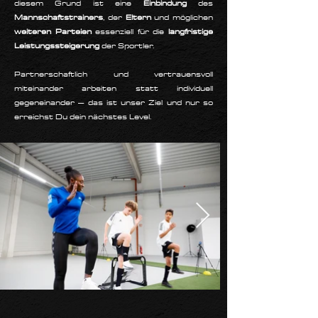
diesem Grund ist eine
Einbindung
des
Mannschaftstrainers
, der
Eltern
und möglichen
weiteren Parteien
essenziell für die
langfristige
Leistungssteigerung
der Sportler.
Partnerschaftlich und vertrauensvoll
miteinander arbeiten statt individuell
gegeneinander – das ist unser Ziel und nur so
erreichst Du dein nächstes Level.