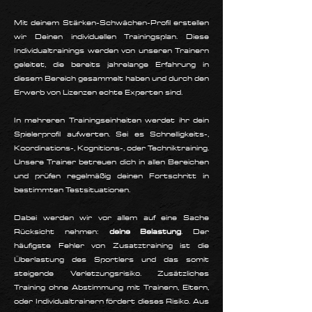
Mit deinem Stärken-Schwächen-Profil erstellen
wir Deinen individuellen Trainingsplan. Diese
Individualtrainings werden von unseren Trainern
geleitet, die bereits jahrelange Erfahrung in
diesem Bereich gesammelt haben und durch den
Erwerb von Lizenzen echte Experten sind.
In mehreren Trainingseinheiten werdet ihr dein
Spielerprofil aufwerten. Sei es Schnelligkeits-,
Koordinations-, Kognitions-, oder Techniktraining.
Unsere Trainer betreuen dich in allen Bereichen
und prüfen regelmäßig deinen Fortschritt in
bestimmten Testsituationen.
Dabei werden wir vor allem auf eine Sache
Rücksicht nehmen:
deine Belastung
. Der
häufigste Fehler von Zusatztraining ist die
Überlastung des Sportlers und das somit
steigende Verletzungsrisiko. Zusätzliches
Training ohne Abstimmung mit Trainern, Eltern,
oder Individualtrainern fördert dieses Risiko. Aus