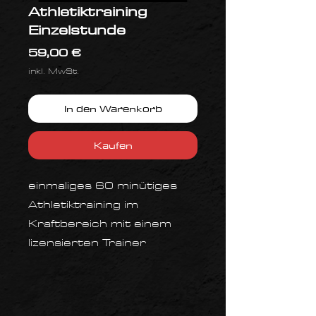
Athletiktraining
Einzelstunde
Preis
59,00 €
inkl. MwSt.
In den Warenkorb
Kaufen
einmaliges 60 minütiges
Athletiktraining im
Kraftbereich mit einem
lizensierten Trainer