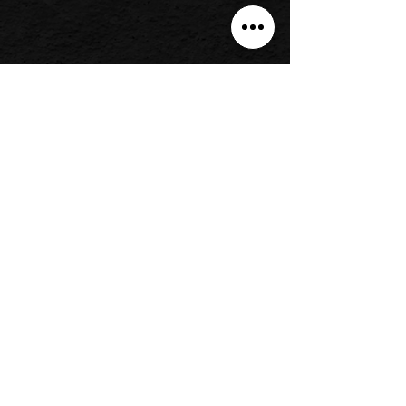
Groß-Berliner Damm 99,
12487 Berlin
info@4talentsanalytics.com
Impressum