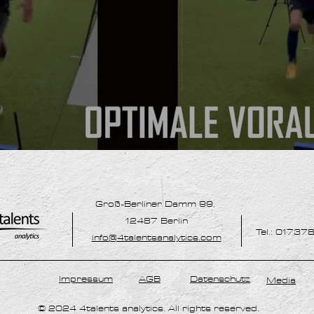
Groß-Berliner Damm 99,
12487 Berlin
Tel.: 01737
info@4talentsanalytics.com
Impressum
AGB
Datenschutz
Media
© 2024 4talents analytics. All rights reserved.