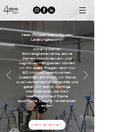
Neuigkeiten
DIAGNOSTIK
Hast Du das Talent für den
Leistungssport?
Anhand Deiner
Schnelligkeitswerte, sowie
Deinen koordinativen- und
kognitiven Fähigkeiten können
wir Dir diese Fragen nach nur
90 Minuten beantworten.
Zusätzlich ermitteln wir Deine
zu erwartende Körpergröße und
geben Dir somit wichtige
Informationen, die Dich
bestmöglich auf Deine
sportliche Zukunft vorbereiten
sollen.
Mehr erfahren