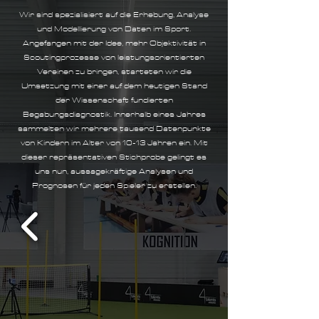
Wir sind spezialisiert auf die Erhebung, Analyse
und Modellierung von Daten im Sport.
Angefangen mit der Idee, mehr Objektivität in
Scoutingprozesse von leistungsorientierten
Vereinen zu bringen, starteten wir die
Umsetzung mit einer auf dem heutigen Stand
der Wissenschaft fundierten
Begabungsdiagnostik. Innerhalb eines Jahres
sammelten wir mehrere tausend Datenpunkte
von Kindern im Alter von 10-13 Jahren ein. Mit
dieser repräsentativen Stichprobe gelingt es
uns nun, aussagekräftige Analysen und
Prognosen für jeden Spieler zu erstellen.