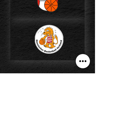
7
>15.000
15
Jahre
Talente
Partner